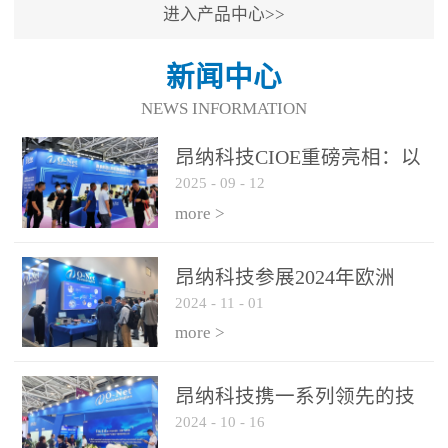
进入产品中心>>
新闻中心
NEWS INFORMATION
昂纳科技CIOE重磅亮相：以
2025
-
09
-
12
光通信创新引擎，驱动AI与
算力互联新时代
more >
昂纳科技参展2024年欧洲
2024
-
11
-
01
ECOC展会
more >
昂纳科技携一系列领先的技
2024
-
10
-
16
术平台和优秀产品参展2024