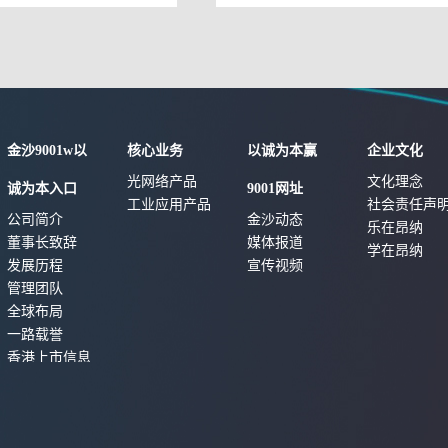
址荣获“2023
金沙9001w以
核心业务
以诚为本赢
企业文化
光网络产品
文化理念
诚为本入口
9001网址
工业应用产品
社会责任声
公司简介
金沙动态
乐在昂纳
董事长致辞
媒体报道
学在昂纳
发展历程
宣传视频
管理团队
全球布局
一路载誉
香港上市信息
隐私政策