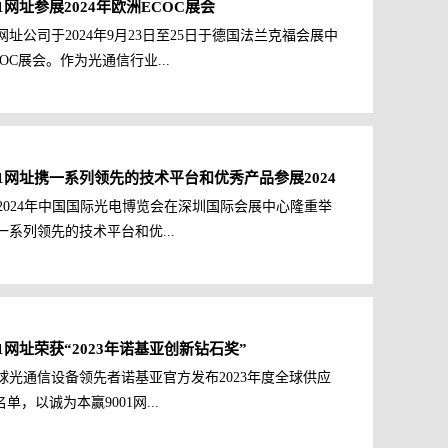
1网址参展2024年欧洲ECOC展会
1网址公司于2024年9月23日至25日于德国法兰克福会展中
COC展会。作为光通信行业...
块/子系统供应商，以诚为本赢9001网址公司展示了从基
能化光模块和板卡全系列...
01网址携一系列领先的技术平台和优秀产品参展2024
日，2024年中国国际光电博览会在深圳国际会展中心隆重举
系列领先的技术平台和优...
司丰富的产品线和领先的技术平台吸引了众多客户的关
会期间，昂纳...
1网址荣获“2023年诺基亚创新钻石奖”
全球光通信设备领先者诺基亚官方发布2023年度全球供应
单，以诚为本赢9001网...