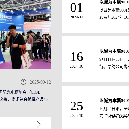
以诚为本赢900
01
以诚为本赢900
2024
-
11
心参加2024年E
领先的元器件/模
础光学元器件到智
以诚为本赢90
16
9月11日~13
年CIOE展会
2024
-
10
行。昂纳公司携一
2025
-
09
-
12
秀产品参会，公
国际光电博览会（CIOE
注和驻足咨询。展
领者之姿，携多款突破性产品与
以诚为本赢900
25
10月24日讯，
2023
-
10
商“钻石奖”获奖名