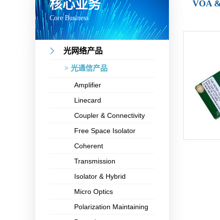
核心业务
VOA 
Core Business
光网络产品
> 光通信产品
Amplifier
Linecard
Coupler & Connectivity
Free Space Isolator
Coherent
Transmission
Isolator & Hybrid
Micro Optics
Polarization Maintaining