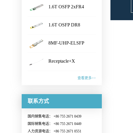
1.6T OSFP 2xFR4
...
Transceiver
产品名称Shuffle Box产品特性·
1.6T OSFP DR8
Chassis Size：1U/2U/3U/4U/
...
customized· Connector Type：
Transceiver
产品名称1.6T OSFP 2xFR4
LC /CS /SN /MPO /MMC /SN-
8MF-UHP-ELSFP
Transceiver产品特性·
MT /EBO· Fiber Type: SM&PM
...
IEEE802.3dj, CEI- 224G, OSFP
产品名称1.6T OSFP DR8
fiber· Flexible board process,
MSA compliant· CMIS5.2
Receptacle+X
Transceiver产品特性·
with smaller wiring space· Fiber
Compliant · 8x200G PAM4 SiPh
...
IEEE802.3dj, CEI- 224G, OSFP
mapping：100% auto test·
产品名称8MF-UHP-ELSFP产
based CWDM transmitter·
MSA compliant· CMIS 5.2
查看更多>>
Aluminum alloy/ Zn-plate/
品特性· OIF-ELSFP-02.0
Connector: Dual Duplex LC
compliant · 8x200G PAM4 SiPh
specified by the customer应用范
&OIF-ELSFP-CMIS-01.0
receptacles应用范围· 1.6T
产品名称Receptacle+X产品特
based transmitter· Connector:
围· Datacenter· CPO Integrated
compliant· Include 8 channels of
Ethernet Link联系销售，获取更
性· Pull force 1-3N or
联系方式
Dual MPO-12 or MPO-16应用
Switching System· Ultra-large-
Continuous Wave (CW) lasers·
多信息：Sales@o-netcom.com
customized standard by
范围· 1.6T Ethernet Link联系销
scale AI GPU computing cluster·
23dBm optical output power per
customer · Wiggle test comply
售，获取更多信息：Sales@o-
High-performance Computing
国内销售电话： +86 755 2671 0439
channel· Low power
with IEC and Cisco
netcom.com
(HPC) Supercomputing Center联
国际销售电话： +86 755 2671 0449
consumption· Build in blind mate
standard· Various types of
系销售，获取更多信息：
人力资源电话： +86 755 2671 0551