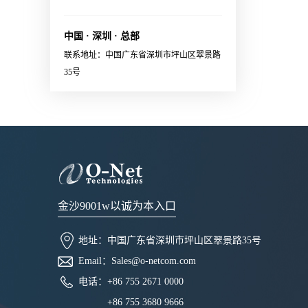
optical and electrical connectors·
X:FA/fiber/capillary/collimator,
Sales@o-netcom.com
Polarization maintaining optical
etc.· High reliability应用范围
connector· System and eye safety
中国 · 深圳 · 总部
· Datacenter · EDFA· Coherent
support· Single 3.3V power
联系地址：中国广东省深圳市坪山区翠景路
communication module 联系销
supply· RoHS2.0 compliant应用
35号
售，获取更多信息：Sales@o-
范围External laser source for
netcom.com
optical engine in co-packaging
applications
金沙9001w以诚为本入口
地址：
中国广东省深圳市坪山区翠景路35号
Email：
Sales@o-netcom.com
电话：
+86 755 2671 0000
+86 755 3680 9666