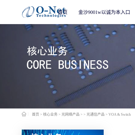
首页
金沙9001w以诚为本入口
首页
>
核心业务
>
光网络产品
>
> 光通信产品
>
VOA & Switch