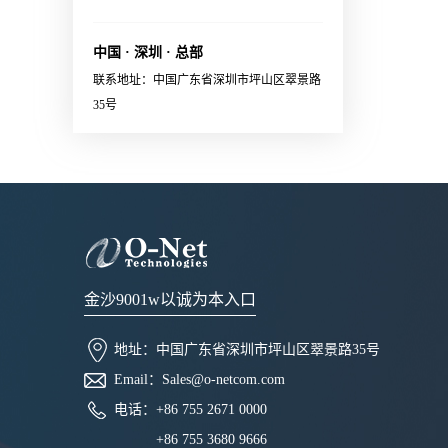
optical and electrical connectors·
X:FA/fiber/capillary/collimator,
Sales@o-netcom.com
Polarization maintaining optical
etc.· High reliability应用范围
connector· System and eye safety
中国 · 深圳 · 总部
· Datacenter · EDFA· Coherent
support· Single 3.3V power
联系地址：中国广东省深圳市坪山区翠景路
communication module 联系销
supply· RoHS2.0 compliant应用
35号
售，获取更多信息：Sales@o-
范围External laser source for
netcom.com
optical engine in co-packaging
applications
金沙9001w以诚为本入口
地址：
中国广东省深圳市坪山区翠景路35号
Email：
Sales@o-netcom.com
电话：
+86 755 2671 0000
+86 755 3680 9666