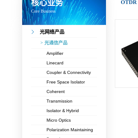
核心业务
OTDR
Core Business
光网络产品
> 光通信产品
Amplifier
Linecard
Coupler & Connectivity
Free Space Isolator
Coherent
Transmission
Isolator & Hybrid
Micro Optics
Polarization Maintaining