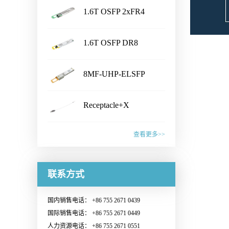
1.6T OSFP 2xFR4
...
Transceiver
产品名称Shuffle Box产品特性·
1.6T OSFP DR8
Chassis Size：1U/2U/3U/4U/
...
customized· Connector Type：
Transceiver
产品名称1.6T OSFP 2xFR4
LC /CS /SN /MPO /MMC /SN-
8MF-UHP-ELSFP
Transceiver产品特性·
MT /EBO· Fiber Type: SM&PM
...
IEEE802.3dj, CEI- 224G, OSFP
产品名称1.6T OSFP DR8
fiber· Flexible board process,
MSA compliant· CMIS5.2
Receptacle+X
Transceiver产品特性·
with smaller wiring space· Fiber
Compliant · 8x200G PAM4 SiPh
...
IEEE802.3dj, CEI- 224G, OSFP
mapping：100% auto test·
产品名称8MF-UHP-ELSFP产
based CWDM transmitter·
MSA compliant· CMIS 5.2
查看更多>>
Aluminum alloy/ Zn-plate/
品特性· OIF-ELSFP-02.0
Connector: Dual Duplex LC
compliant · 8x200G PAM4 SiPh
specified by the customer应用范
&OIF-ELSFP-CMIS-01.0
receptacles应用范围· 1.6T
产品名称Receptacle+X产品特
based transmitter· Connector:
围· Datacenter· CPO Integrated
compliant· Include 8 channels of
Ethernet Link联系销售，获取更
性· Pull force 1-3N or
联系方式
Dual MPO-12 or MPO-16应用
Switching System· Ultra-large-
Continuous Wave (CW) lasers·
多信息：Sales@o-netcom.com
customized standard by
范围· 1.6T Ethernet Link联系销
scale AI GPU computing cluster·
23dBm optical output power per
customer · Wiggle test comply
售，获取更多信息：Sales@o-
High-performance Computing
国内销售电话： +86 755 2671 0439
channel· Low power
with IEC and Cisco
netcom.com
(HPC) Supercomputing Center联
国际销售电话： +86 755 2671 0449
consumption· Build in blind mate
standard· Various types of
系销售，获取更多信息：
人力资源电话： +86 755 2671 0551