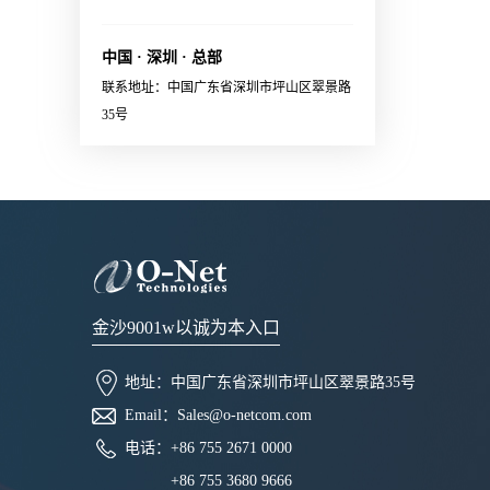
optical and electrical connectors·
X:FA/fiber/capillary/collimator,
Sales@o-netcom.com
Polarization maintaining optical
etc.· High reliability应用范围
connector· System and eye safety
中国 · 深圳 · 总部
· Datacenter · EDFA· Coherent
support· Single 3.3V power
联系地址：中国广东省深圳市坪山区翠景路
communication module 联系销
supply· RoHS2.0 compliant应用
35号
售，获取更多信息：Sales@o-
范围External laser source for
netcom.com
optical engine in co-packaging
applications
金沙9001w以诚为本入口
地址：
中国广东省深圳市坪山区翠景路35号
Email：
Sales@o-netcom.com
电话：
+86 755 2671 0000
+86 755 3680 9666