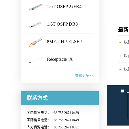
1.6T OSFP 2xFR4
...
Transceiver
产品名称Shuffle Box产品特性·
1.6T OSFP DR8
Chassis Size：1U/2U/3U/4U/
最新
...
customized· Connector Type：
Transceiver
产品名称1.6T OSFP 2xFR4
LC /CS /SN /MPO /MMC /SN-
8MF-UHP-ELSFP
Transceiver产品特性·
MT /EBO· Fiber Type: SM&PM
...
IEEE802.3dj, CEI- 224G, OSFP
产品名称1.6T OSFP DR8
fiber· Flexible board process,
MSA compliant· CMIS5.2
Receptacle+X
Transceiver产品特性·
with smaller wiring space· Fiber
Compliant · 8x200G PAM4 SiPh
...
IEEE802.3dj, CEI- 224G, OSFP
mapping：100% auto test·
产品名称8MF-UHP-ELSFP产
based CWDM transmitter·
MSA compliant· CMIS 5.2
查看更多>>
Aluminum alloy/ Zn-plate/
品特性· OIF-ELSFP-02.0
Connector: Dual Duplex LC
compliant · 8x200G PAM4 SiPh
specified by the customer应用范
&OIF-ELSFP-CMIS-01.0
receptacles应用范围· 1.6T
产品名称Receptacle+X产品特
based transmitter· Connector:
围· Datacenter· CPO Integrated
compliant· Include 8 channels of
Ethernet Link联系销售，获取更
性· Pull force 1-3N or
联系方式
Dual MPO-12 or MPO-16应用
Switching System· Ultra-large-
Continuous Wave (CW) lasers·
多信息：Sales@o-netcom.com
customized standard by
范围· 1.6T Ethernet Link联系销
scale AI GPU computing cluster·
23dBm optical output power per
customer · Wiggle test comply
售，获取更多信息：Sales@o-
High-performance Computing
国内销售电话： +86 755 2671 0439
channel· Low power
with IEC and Cisco
netcom.com
(HPC) Supercomputing Center联
国际销售电话： +86 755 2671 0449
consumption· Build in blind mate
standard· Various types of
系销售，获取更多信息：
人力资源电话： +86 755 2671 0551