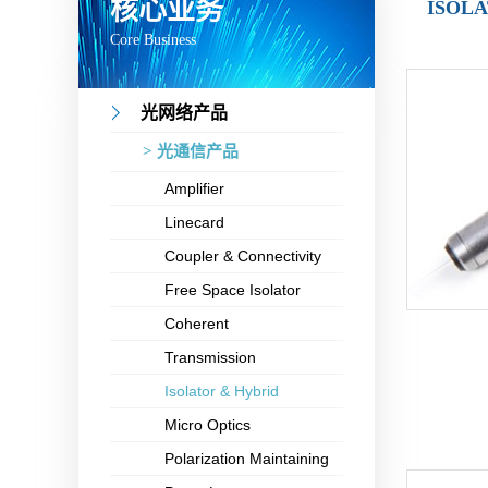
核心业务
ISOL
Core Business
光网络产品
> 光通信产品
Amplifier
Linecard
Coupler & Connectivity
Free Space Isolator
Coherent
Transmission
Isolator & Hybrid
Micro Optics
Polarization Maintaining