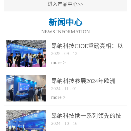
进入产品中心>>
新闻中心
NEWS INFORMATION
昂纳科技CIOE重磅亮相：以
2025
-
09
-
12
光通信创新引擎，驱动AI与
算力互联新时代
more >
昂纳科技参展2024年欧洲
2024
-
11
-
01
ECOC展会
more >
昂纳科技携一系列领先的技
2024
-
10
-
16
术平台和优秀产品参展2024